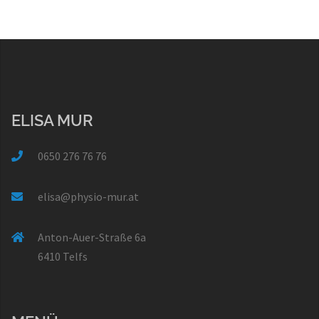
ELISA MUR
0650 276 76 76
elisa@physio-mur.at
Anton-Auer-Straße 6a
6410 Telfs