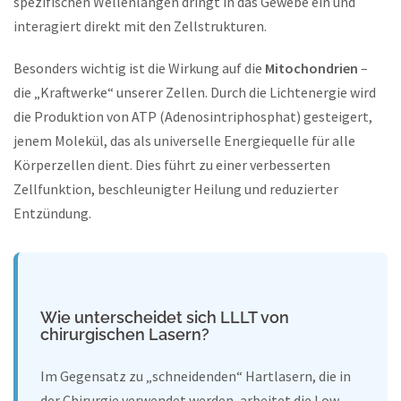
spezifischen Wellenlängen dringt in das Gewebe ein und
interagiert direkt mit den Zellstrukturen.
Besonders wichtig ist die Wirkung auf die
Mitochondrien
–
die „Kraftwerke“ unserer Zellen. Durch die Lichtenergie wird
die Produktion von ATP (Adenosintriphosphat) gesteigert,
jenem Molekül, das als universelle Energiequelle für alle
Körperzellen dient. Dies führt zu einer verbesserten
Zellfunktion, beschleunigter Heilung und reduzierter
Entzündung.
Wie unterscheidet sich LLLT von
chirurgischen Lasern?
Im Gegensatz zu „schneidenden“ Hartlasern, die in
der Chirurgie verwendet werden, arbeitet die Low-